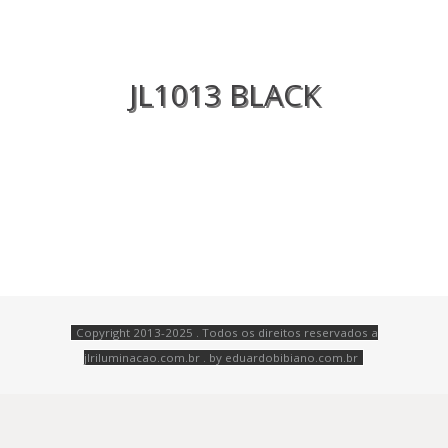
JL1013 BLACK
Copyright 2013-2025 . Todos os direitos reservados a
jlriluminacao.com.br . by
eduardobibiano.com.br