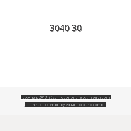
3040 30
Copyright 2013-2025 . Todos os direitos reservados a
jlriluminacao.com.br . by
eduardobibiano.com.br