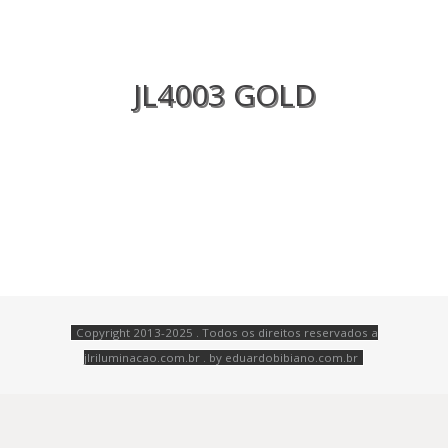
JL4003 GOLD
Copyright 2013-2025 . Todos os direitos reservados a
jlriluminacao.com.br . by
eduardobibiano.com.br