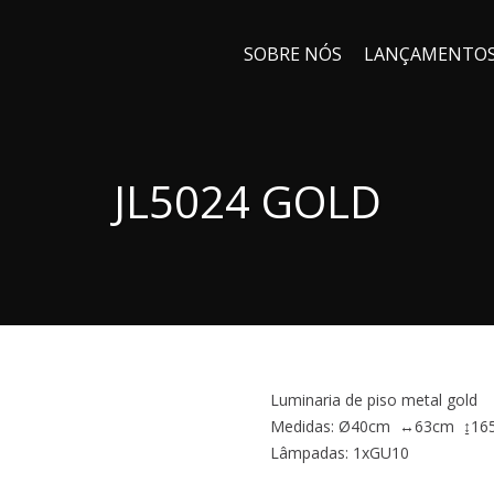
SOBRE NÓS
LANÇAMENTO
JL5024 GOLD
Luminaria de piso metal gold
Medidas: Ø40cm ↔63cm ↨16
Lâmpadas: 1xGU10