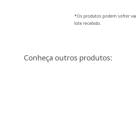
*Os produtos podem sofrer var
lote recebido.
Conheça outros produtos:
JL9047/80
JL1009 GOLD