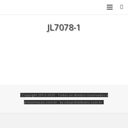
SOBRE NÓS
JL7078-1
LANÇAMENTOS
PRODUTOS
CATÁLOGO
CONTATO
Copyright 2013-2025 . Todos os direitos reservados a
jlriluminacao.com.br . by
eduardobibiano.com.br