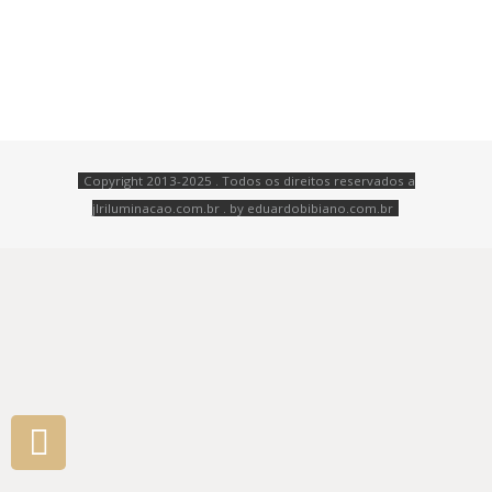
Copyright 2013-2025 . Todos os direitos reservados a
jlriluminacao.com.br . by
eduardobibiano.com.br