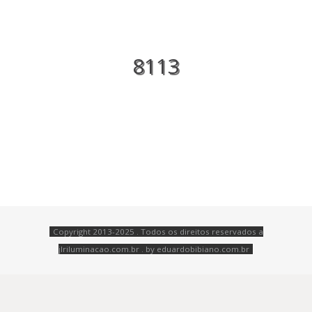
8113
Copyright 2013-2025 . Todos os direitos reservados a
jlriluminacao.com.br . by
eduardobibiano.com.br