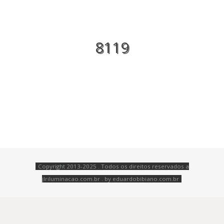
8119
Copyright 2013-2025 . Todos os direitos reservados a
jlriluminacao.com.br . by
eduardobibiano.com.br