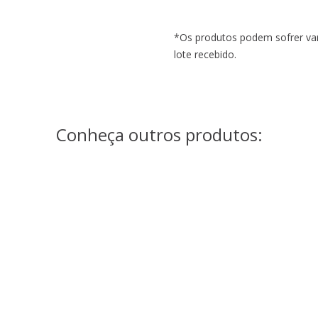
*Os produtos podem sofrer var
lote recebido.
Conheça outros produtos:
JL3003/80 GOLD
JL9071/80 GOLD