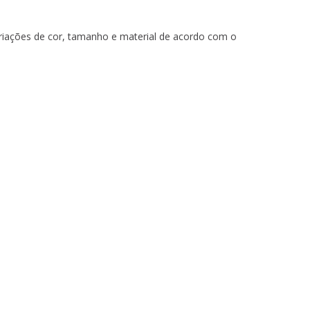
iações de cor, tamanho e material de acordo com o
JL9071/60 CROMO
JL1009 GOLD