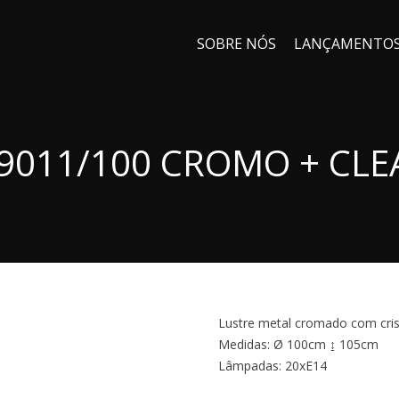
SOBRE NÓS
LANÇAMENTO
L9011/100 CROMO + CLE
Lustre metal cromado com crist
Medidas: Ø 100cm ↨ 105cm
Lâmpadas: 20xE14