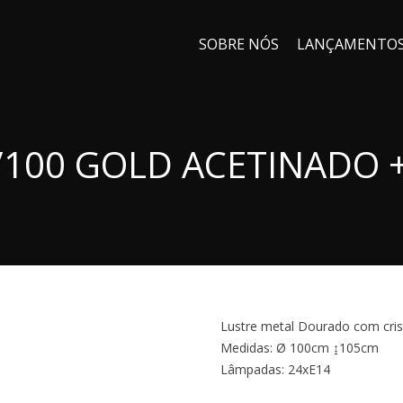
SOBRE NÓS
LANÇAMENTO
/100 GOLD ACETINADO 
Lustre metal Dourado com cris
Medidas: Ø 100cm ↨105cm
Lâmpadas: 24xE14