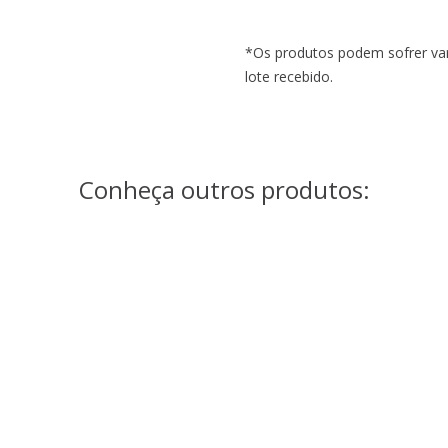
*Os produtos podem sofrer var
lote recebido.
Conheça outros produtos:
JL8126G BLACK
JL9046/80 GOLD