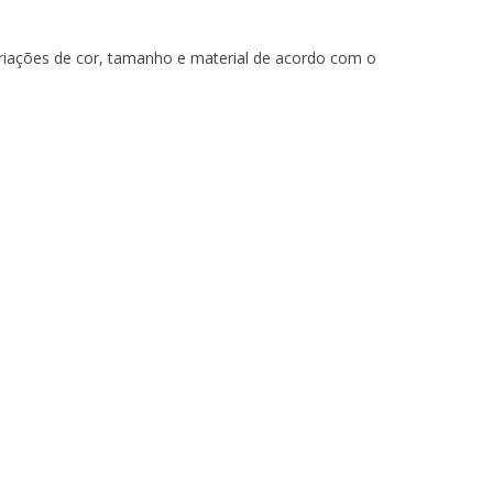
iações de cor, tamanho e material de acordo com o
JL9091/1
JL9071/60 GOLD