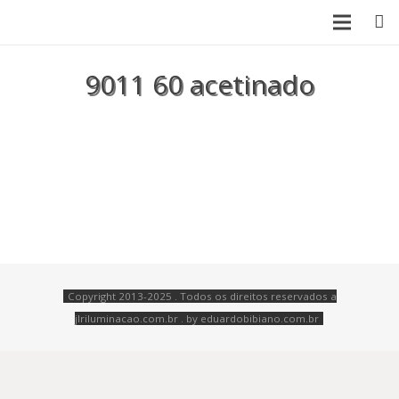
SOBRE NÓS
9011 60 acetinado
LANÇAMENTOS
PRODUTOS
CATÁLOGO
CONTATO
Copyright 2013-2025 . Todos os direitos reservados a
jlriluminacao.com.br . by
eduardobibiano.com.br