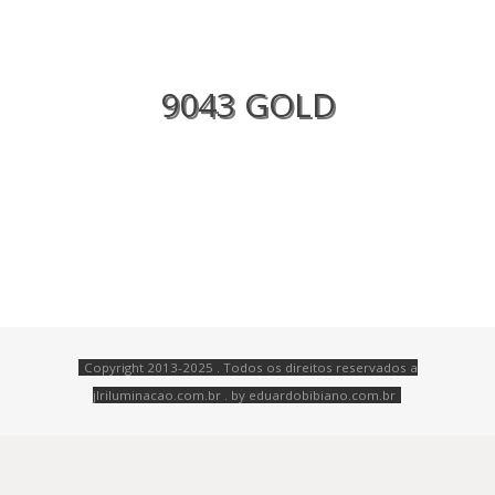
9043 GOLD
Copyright 2013-2025 . Todos os direitos reservados a
jlriluminacao.com.br . by
eduardobibiano.com.br