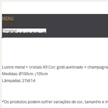
MENU
JL9046/100 GOLD ACETINADO
Lustre metal + cristais K9 Cor: gold acetinado + champagn
Medidas: Ø100cm ↨105cm
Lâmpadas: 27xE14
*Os produtos podem sofrer variações de cor, tamanho e ma