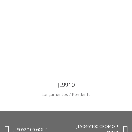
JL9910
Lançamentos / Pendente
JL9046/100 CROMO +
JL9062/100 GOLD