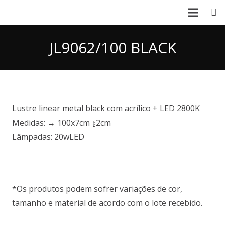
SOBRE NÓS
JL9062/100 BLACK
LANÇAMENTOS
PRODUTOS
CATÁLOGO
Lustre linear metal black com acrílico + LED 2800K
Medidas: ↔ 100x7cm ↨2cm
CONTATO
Lâmpadas: 20wLED
*Os produtos podem sofrer variações de cor,
tamanho e material de acordo com o lote recebido.