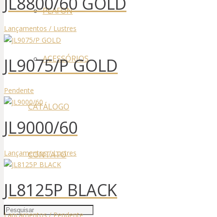
JL8800/60 GOLD
PLAFON
Lançamentos / Lustres
ACESSÓRIOS
JL9075/P GOLD
Pendente
CATÁLOGO
JL9000/60
Lançamentos / Lustres
CONTATO
JL8125P BLACK
Lançamentos / Pendente