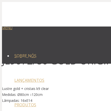
MENU
SOBRE NÓS
JL9072/80 GOLD ORIGI
LANÇAMENTOS
Lustre gold + cristais k9 clear
Medidas: Ø80cm ↕120cm
Lâmpadas: 16xE14
PRODUTOS