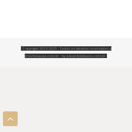
Copyright 2013-2025 . Todos os direitos reservados a
jlriluminacao.com.br . by
eduardobibiano.com.br